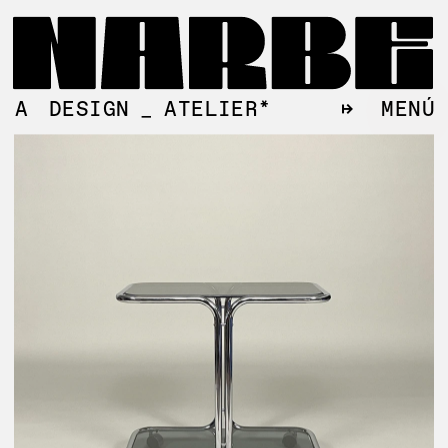
↦
MENÚ
A
DESIGN
_
ATELIER*