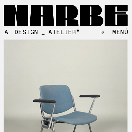
↦
MENÚ
A
DESIGN
_
ATELIER*