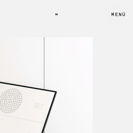
↦
MENÚ