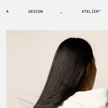
A
DESIGN
_
ATELIER*