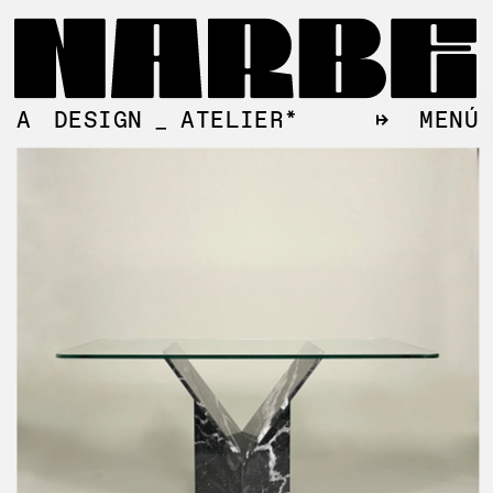
↦
MENÚ
A
DESIGN
_
ATELIER*